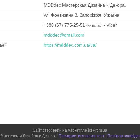
MDDdec Мастерская Дизайна и Декора.
ул. Фонвизина 3, Запоріжжя, Україна
+380 (67) 775-25-51
Viber
Київстар
mdddec@gmail.com
https://mdddec.com.ua/ua/
Сайт створений на маркетплейсі
Prom.ua
MDDdec Мастерская Дизайна и Декора. |
Поскаржитися на контент
|
Політика конфіде