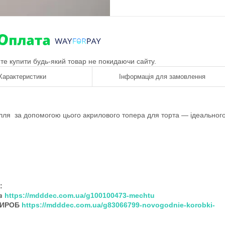
ете купити будь-який товар не покидаючи сайту.
Характеристики
Інформація для замовлення
ілля за допомогою цього акрилового топера для торта — ідеальног
:
ів
https://mdddec.com.ua/g100100473-mechtu
РИРОБ
https://mdddec.com.ua/g83066799-novogodnie-korobki-