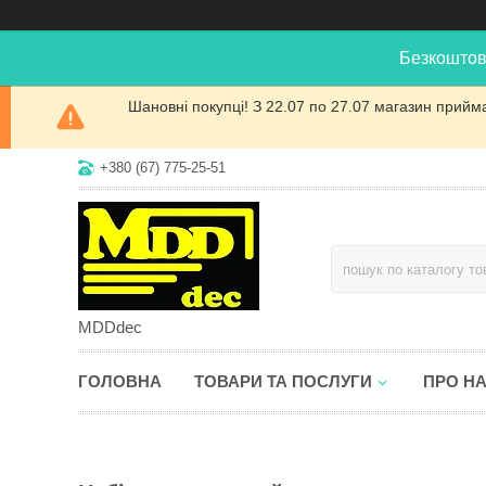
Безкоштов
Шановні покупці! З 22.07 по 27.07 магазин прийм
+380 (67) 775-25-51
MDDdec
ГОЛОВНА
ТОВАРИ ТА ПОСЛУГИ
ПРО Н