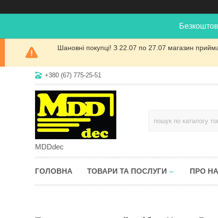
Безкоштов
Шановні покупці! З 22.07 по 27.07 магазин прийм
+380 (67) 775-25-51
MDDdec
ГОЛОВНА
ТОВАРИ ТА ПОСЛУГИ
ПРО Н