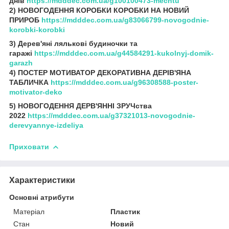
днів
https://mdddec.com.ua/g100100473-mechtu
2) НОВОГОДЕННЯ КОРОБКИ КОРОБКИ НА НОВИЙ
ПРИРОБ
https://mdddec.com.ua/g83066799-novogodnie-
korobki-korobki
3) Дерев'яні лялькові будиночки та
гаражі
https://mdddec.com.ua/g44584291-kukolnyj-domik-
garazh
4) ПОСТЕР МОТИВАТОР ДЕКОРАТИВНА ДЕРІВ'ЯНА
ТАБЛИЧКА
https://mdddec.com.ua/g96308588-poster-
motivator-deko
5) НОВОГОДЕННЯ ДЕРВ'ЯННІ ЗРУЧства
2022
https://mdddec.com.ua/g37321013-novogodnie-
derevyannye-izdeliya
Приховати
Характеристики
Основні атрибути
Матеріал
Пластик
Стан
Новий