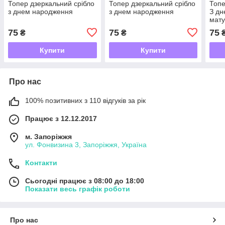
Топер дзеркальний срібло
Топер дзеркальний срібло
Топе
з днем народження
з днем народження
З д
мату
75
75
75
₴
₴
Купити
Купити
Про нас
100% позитивних з 110 відгуків за рік
Працює з 12.12.2017
м. Запоріжжя
ул. Фонвизина 3, Запоріжжя, Україна
Контакти
Сьогодні працює з 08:00 до 18:00
Показати весь графік роботи
Про нас