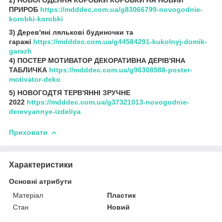
ПРИРОБ
https://mdddec.com.ua/g83066799-novogodnie-
korobki-korobki
3) Дерев'яні лялькові будиночки та
гаражі
https://mdddec.com.ua/g44584291-kukolnyj-domik-
garazh
4) ПОСТЕР МОТИВАТОР ДЕКОРАТИВНА ДЕРІВ'ЯНА
ТАБЛИЧКА
https://mdddec.com.ua/g96308588-poster-
motivator-deko
5) НОВОГОДТЯ ТЕРВ'ЯННІ ЗРУЧНЕ
2022
https://mdddec.com.ua/g37321013-novogodnie-
derevyannye-izdeliya
Приховати
Характеристики
Основні атрибути
Матеріал
Пластик
Стан
Новий