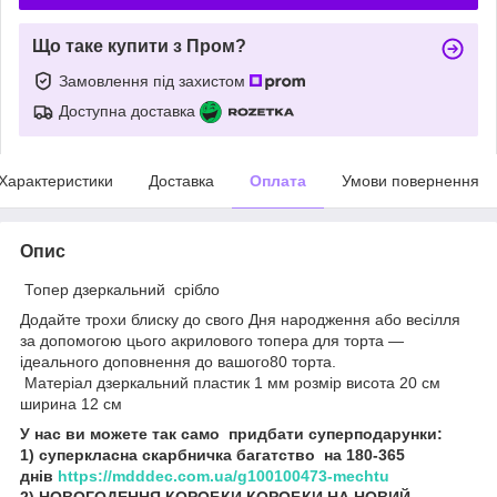
Що таке купити з Пром?
Замовлення під захистом
Доступна доставка
Характеристики
Доставка
Оплата
Умови повернення
Опис
Топер дзеркальний срібло
Додайте трохи блиску до свого Дня народження або весілля
за допомогою цього акрилового топера для торта —
ідеального доповнення до вашого80 торта.
Матеріал дзеркальний пластик 1 мм розмір висота 20 см
ширина 12 см
У нас ви можете так само придбати суперподарунки:
1) суперкласна скарбничка багатство на 180-365
днів
https://mdddec.com.ua/g100100473-mechtu
2) НОВОГОДЕННЯ КОРОБКИ КОРОБКИ НА НОВИЙ