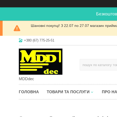
Безкоштов
Шановні покупці! З 22.07 по 27.07 магазин прийм
+380 (67) 775-25-51
MDDdec
ГОЛОВНА
ТОВАРИ ТА ПОСЛУГИ
ПРО Н