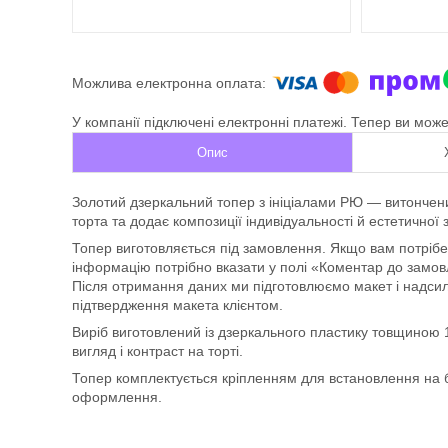
У компанії підключені електронні платежі. Тепер ви мож
Опис
Золотий дзеркальний топер з ініціалами РЮ — витончен
торта та додає композиції індивідуальності й естетичної 
Топер виготовляється під замовлення. Якщо вам потрібен
інформацію потрібно вказати у полі «Коментар до замо
Після отримання даних ми підготовлюємо макет і надси
підтвердження макета клієнтом.
Виріб виготовлений із дзеркального пластику товщиною 
вигляд і контраст на торті.
Топер комплектується кріпленням для встановлення на б
оформлення.