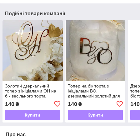
Подібні товари компанії
Золотий дзеркальний
Топер на бік торта з
Дзер
топер з ініціалами ОН на
ініціалами ВО,
топе
бік весільного торта
дзеркальний золотий для
бік 
весільного торта
140
140
140
₴
₴
Купити
Купити
Про нас