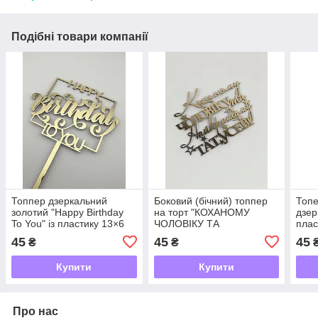
Подібні товари компанії
Топпер дзеркальний
Боковий (бічний) топпер
Топе
золотий "Happy Birthday
на торт "КОХАНОМУ
дзер
To You" із пластику 13×6
ЧОЛОВІКУ ТА
плас
см для декору святкового
НАЙКРАЩОМУ ТАТУСЕВІ"
кріп
45
45
45
₴
₴
торта
(12 см) дзеркальний
перш
золотий із пластику
дити
Купити
Купити
Про нас