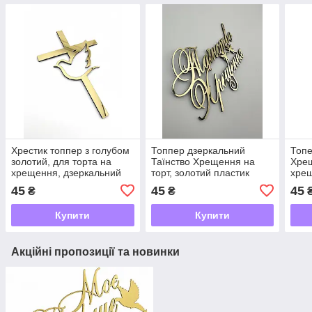
Хрестик топпер з голубом
Топпер дзеркальний
Топе
золотий, для торта на
Таїнство Хрещення на
Хрещ
хрещення, дзеркальний
торт, золотий пластик
хрещ
пластик 8*5см
1мм, 11*7,5см бічний
дзер
45
45
45
₴
₴
мм, 
Купити
Купити
Акційні пропозиції та новинки