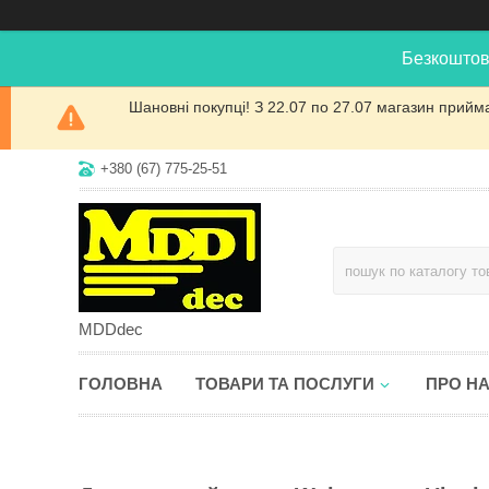
Безкоштов
Шановні покупці! З 22.07 по 27.07 магазин прийм
+380 (67) 775-25-51
MDDdec
ГОЛОВНА
ТОВАРИ ТА ПОСЛУГИ
ПРО Н