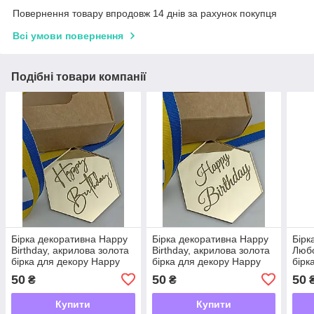
Повернення товару впродовж 14 днів за рахунок покупця
Всі умови повернення
Подібні товари компанії
Бірка декоративна Happy
Бірка декоративна Happy
Бірк
Birthday, акрилова золота
Birthday, акрилова золота
Любо
бірка для декору Happy
бірка для декору Happy
бірк
Birthday
Birthday
Люб
50
50
50
₴
₴
Купити
Купити