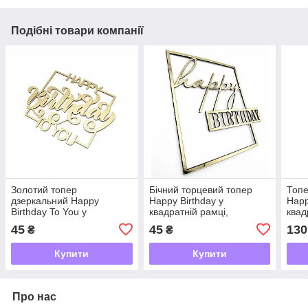
Подібні товари компанії
Золотий топер
Бічний торцевий топер
Топе
дзеркальний Happy
Happy Birthday у
Happ
Birthday To You у
квадратній рамці,
квад
квадратній рамці, пластик
дзеркальний пластик,
мм, 
45
45
130
₴
₴
1 мм, торцеве кріплення,
10×8 см, золото
2мм
10×7 см
Купити
Купити
Про нас