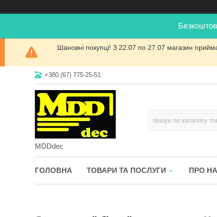
Безкоштов
Шановні покупці! З 22.07 по 27.07 магазин прийм
+380 (67) 775-25-51
MDDdec
ГОЛОВНА
ТОВАРИ ТА ПОСЛУГИ
ПРО Н