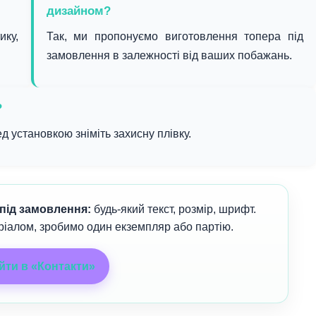
дизайном?
ику,
Так, ми пропонуємо виготовлення топера під
замовлення в залежності від ваших побажань.
?
д установкою зніміть захисну плівку.
під замовлення:
будь-який текст, розмір, шрифт.
іалом, зробимо один екземпляр або партію.
йти в «Контакти»