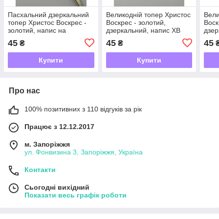
Пасхальний дзеркальний
Великодній топер Христос
Вели
топер Христос Воскрес -
Воскрес - золотий,
Воск
золотий, напис на
дзеркальний, напис ХВ
дзер
Великдень Зі святом
45
45
45
₴
₴
Великодня
Купити
Купити
Про нас
100% позитивних з 110 відгуків за рік
Працює з 12.12.2017
м. Запоріжжя
ул. Фонвизина 3, Запоріжжя, Україна
Контакти
Сьогодні вихідний
Показати весь графік роботи