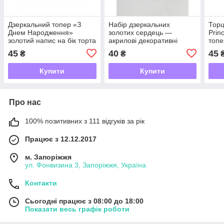
Дзеркальний топер «З
Набір дзеркальних
Торц
Днем Народження»
золотих сердець —
Prin
золотий напис на бік торта
акрилові декоративні
топе
11×7 см — торцеве
топери для святкового
напи
45
40
45
₴
₴
кріплення
торта, ТЗН 19
при
Купити
Купити
Про нас
100% позитивних з 111 відгуків за рік
Працює з 12.12.2017
м. Запоріжжя
ул. Фонвизина 3, Запоріжжя, Україна
Контакти
Сьогодні працює з 08:00 до 18:00
Показати весь графік роботи