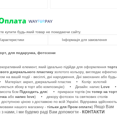
ете купити будь-який товар не покидаючи сайту.
Характеристики
Інформація для замовлення
торт, для подарунка, фотозони
 декоративний елемент, який ідеально підійде для оформлення
торт
вого дзеркального пластику
золотого кольору, виглядає ефектно
м на вашій події - весіллі, дні народження, Дні закоханих або будь
Матеріал: акрил, дзеркальний пластик • Колір: золотий
авляється збоку в торт або композицію) • Дизайн: напис
Love
 висота 6см
Підходить для:
• прикраси тортів (як
топер на торт
ичка
або
напис love
) • декору фотозон та святкових столів
 доступною ціною з доставкою по всій Україні. Відправка здійснюєт
Якщо Вам
умовами нашого магазину -
тільки для Пром оплати
)
ся з нами, і ми будемо раді Вам допомогти
КОНТАКТИ
-