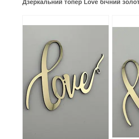
Дзеркальний топер Love бічний золот