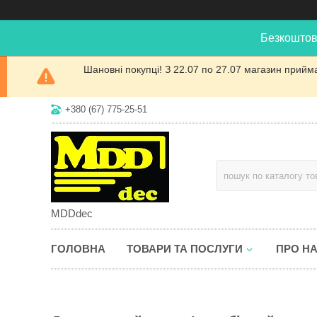
Безкоштов
Шановні покупці! З 22.07 по 27.07 магазин прийм
+380 (67) 775-25-51
MDDdec
ГОЛОВНА
ТОВАРИ ТА ПОСЛУГИ
ПРО Н