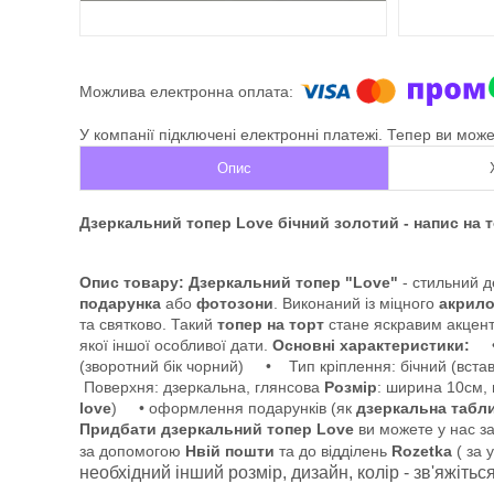
У компанії підключені електронні платежі. Тепер ви мож
Опис
Дзеркальний топер Love бічний золотий - напис на 
Опис товару:
Дзеркальний топер "Love"
- ​​стильний
подарунка
або
фотозони
. Виконаний із міцного
акрило
та святково. Такий
топер
на торт
стане яскравим акценто
якої іншої особливої ​​дати.
Основні характеристики:
• 
(зворотний бік чорний) • Тип кріплення: бічний (вст
Поверхня: дзеркальна, глянсова
Розмір
: ширина 10см,
love
) • оформлення подарунків (як
дзеркальна табл
Придбати дзеркальний топер Love
ви можете у нас за
за допомогою
Нвій пошти
та до відділень
Rozetka
( за 
необхідний інший розмір, дизайн, колір - зв'яжіть