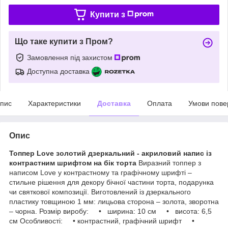
Купити з
Що таке купити з Пром?
Замовлення під захистом
Доступна доставка
пис
Характеристики
Доставка
Оплата
Умови пове
Опис
Топпер Love золотий дзеркальний - акриловий напис із
контрастним шрифтом на бік торта
Виразний топпер з
написом Love у контрастному та графічному шрифті –
стильне рішення для декору бічної частини торта, подарунка
чи святкової композиції. Виготовлений із дзеркального
пластику товщиною 1 мм: лицьова сторона – золота, зворотна
– чорна. Розмір виробу: • ширина: 10 см • висота: 6,5
см Особливості: • контрастний, графічний шрифт •