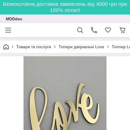
Безкоштовна доставка замовлень від 4000 грн при
100% оплаті
MDDdec
Товари та послуги
Топери дзеркальні Love
Топпер L