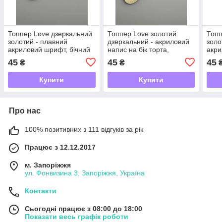
Топпер Love дзеркальний
Топпер Love золотий
Топп
золотий - плавний
дзеркальний - акриловий
золо
акриловий шрифт, бічний
напис на бік торта,
акри
напис на торт
округлий рукописний
на т
45
45
45
₴
₴
шрифт
Купити
Купити
Про нас
100% позитивних з 111 відгуків за рік
Працює з 12.12.2017
м. Запоріжжя
ул. Фонвизина 3, Запоріжжя, Україна
Контакти
Сьогодні працює з 08:00 до 18:00
Показати весь графік роботи