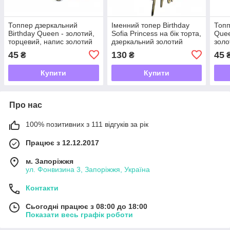
Топпер дзеркальний
Іменний топер Birthday
Топп
Birthday Queen - золотий,
Sofia Princess на бік торта,
Quee
торцевий, напис золотий
дзеркальний золотий
золо
на бік торта З Днем
топер з ім'ям для дівчинки
дівч
45
130
45
₴
₴
Народження королева
наро
бік 
Купити
Купити
Про нас
100% позитивних з 111 відгуків за рік
Працює з 12.12.2017
м. Запоріжжя
ул. Фонвизина 3, Запоріжжя, Україна
Контакти
Сьогодні працює з 08:00 до 18:00
Показати весь графік роботи