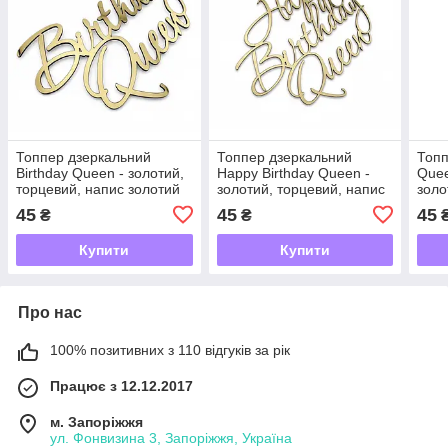
Топпер дзеркальний
Топпер дзеркальний
Топп
Birthday Queen - золотий,
Happy Birthday Queen -
Quee
торцевий, напис золотий
золотий, торцевий, напис
золо
на бік торта З Днем
золотий З Днем
дівч
45
45
45
₴
₴
Народження королева
Народження королева
наро
бік 
Купити
Купити
Про нас
100% позитивних з 110 відгуків за рік
Працює з 12.12.2017
м. Запоріжжя
ул. Фонвизина 3, Запоріжжя, Україна