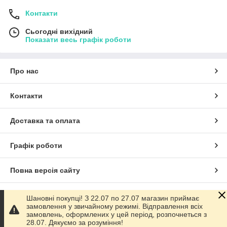
Контакти
Сьогодні вихідний
Показати весь графік роботи
Про нас
Контакти
Доставка та оплата
Графік роботи
Повна версія сайту
Сайт створено на маркетплейсі
Prom.ua
Шановні покупці! З 22.07 по 27.07 магазин приймає
замовлення у звичайному режимі. Відправлення всіх
замовлень, оформлених у цей період, розпочнеться з
Політика конфіденційності
28.07. Дякуємо за розуміння!