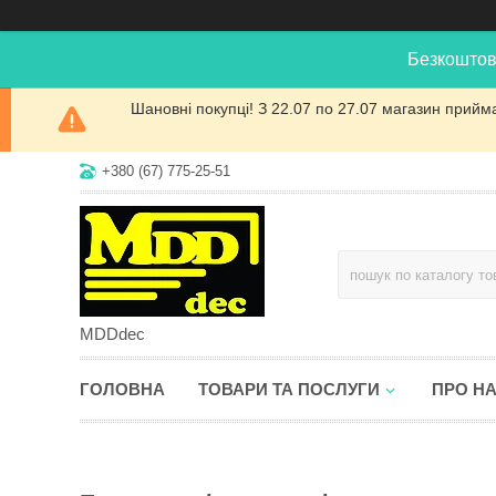
Безкоштов
Шановні покупці! З 22.07 по 27.07 магазин прийм
+380 (67) 775-25-51
MDDdec
ГОЛОВНА
ТОВАРИ ТА ПОСЛУГИ
ПРО Н