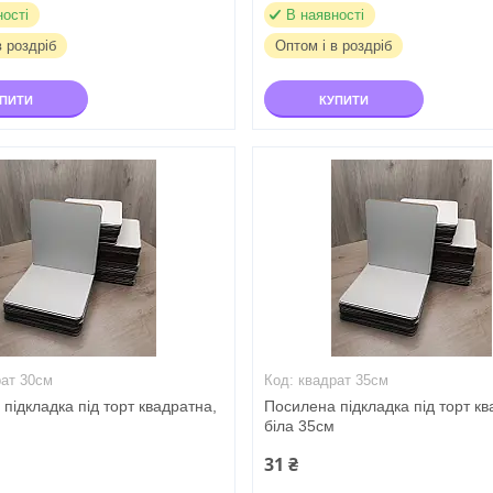
ності
В наявності
в роздріб
Оптом і в роздріб
УПИТИ
КУПИТИ
рат 30см
квадрат 35см
підкладка під торт квадратна,
Посилена підкладка під торт кв
біла 35см
31 ₴