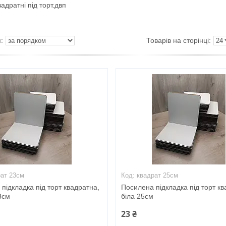
вадратні під торт.двп
рат 23см
квадрат 25см
підкладка під торт квадратна,
Посилена підкладка під торт кв
3см
біла 25см
23 ₴