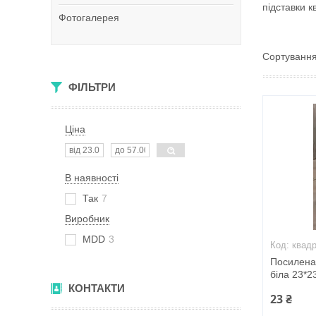
підставки к
Фотогалерея
ФІЛЬТРИ
Ціна
В наявності
Так
7
Виробник
MDD
3
квад
Посилена 
біла 23*2
КОНТАКТИ
23 ₴