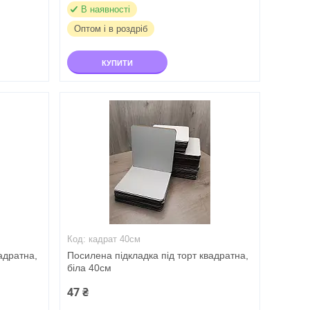
В наявності
Оптом і в роздріб
КУПИТИ
кадрат 40см
адратна,
Посилена підкладка під торт квадратна,
біла 40см
47 ₴