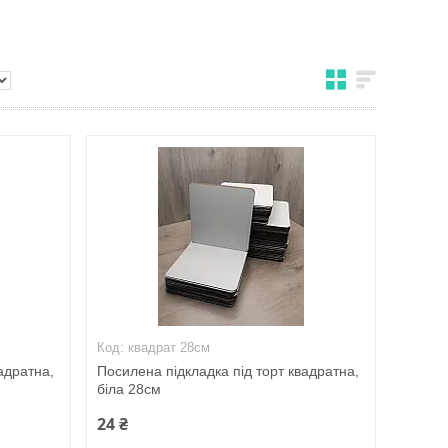
квадрат 28см
адратна,
Посилена підкладка під торт квадратна,
біла 28см
24 ₴