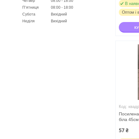
Четвер
08:00
18:00
В наяв
Пʼятниця
08:00
18:00
Оптом і 
Субота
Вихідний
Неділя
Вихідний
К
квад
Посилена 
біла 45см
57 ₴