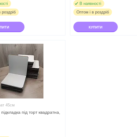
ності
В наявності
в роздріб
Оптом і в роздріб
УПИТИ
КУПИТИ
рат 45см
підкладка під торт квадратна,