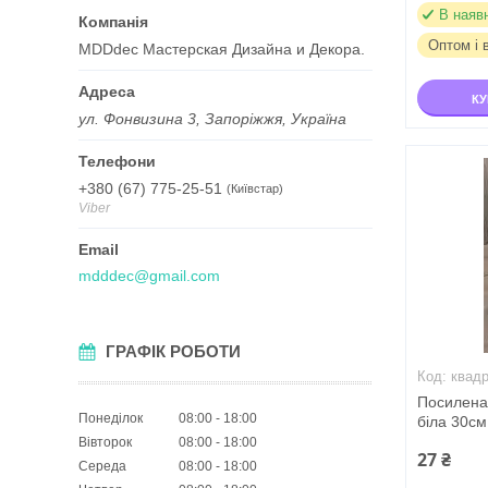
В наяв
Оптом і 
MDDdec Мастерская Дизайна и Декора.
К
ул. Фонвизина 3, Запоріжжя, Україна
+380 (67) 775-25-51
Київстар
Viber
mdddec@gmail.com
ГРАФІК РОБОТИ
квад
Посилена 
Понеділок
08:00
18:00
біла 30см
Вівторок
08:00
18:00
27 ₴
Середа
08:00
18:00